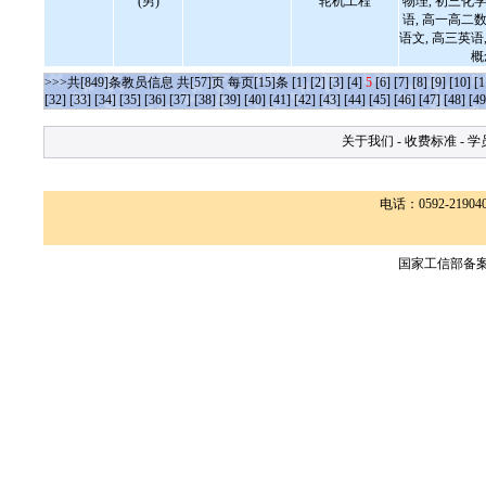
(男)
轮机工程
物理, 初三化学
语, 高一高二数
语文, 高三英语,
概
>>>共[849]条教员信息 共[57]页 每页[15]条
[1]
[2]
[3]
[4]
5
[6]
[7]
[8]
[9]
[10]
[1
[32]
[33]
[34]
[35]
[36]
[37]
[38]
[39]
[40]
[41]
[42]
[43]
[44]
[45]
[46]
[47]
[48]
[49
关于我们
-
收费标准
-
学
电话：0592-2190400
国家工信部备