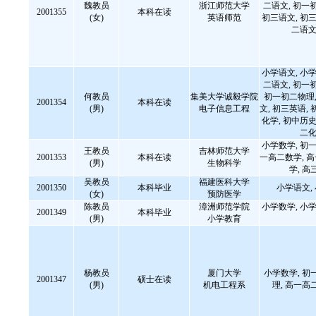
魏教员
浙江师范大学
二语文, 初一
2001355
本科在读
(女)
英语师范
初三语文, 初三
二语文
小学语文, 小学
二语文, 初一
何教员
集美大学诚毅学院
初一初二物理,
2001354
本科在读
(男)
电子信息工程
文, 初三英语, 
化学, 初中历史
二化
小学数学, 初一
王教员
吉林师范大学
2001353
本科在读
一高二数学, 
(男)
生物科学
学, 高
吴教员
福建医科大学
2001350
本科毕业
小学语文,
(女)
预防医学
陈教员
漳洲师范学院
小学数学, 小学
2001349
本科毕业
(男)
小学教育
杨教员
厦门大学
小学数学, 初
2001347
硕士在读
(男)
机电工程系
理, 高一高