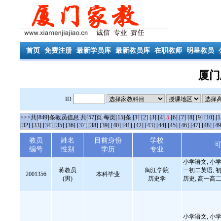
首页
免费注册
最新学员库
最新教员库
在职教师
明星教员
厦门
ID
>>>共[849]条教员信息 共[57]页 每页[15]条
[1]
[2]
[3]
[4]
5
[6]
[7]
[8]
[9]
[10]
[1
[32]
[33]
[34]
[35]
[36]
[37]
[38]
[39]
[40]
[41]
[42]
[43]
[44]
[45]
[46]
[47]
[48]
[49
教员
姓名
目前身份
学校
编号
性别
学历
专业
小学语文, 小学
蒋教员
闽江学院
一初二英语, 初
2001356
本科毕业
(男)
历史学
历史, 高一高二
小学语文, 小学