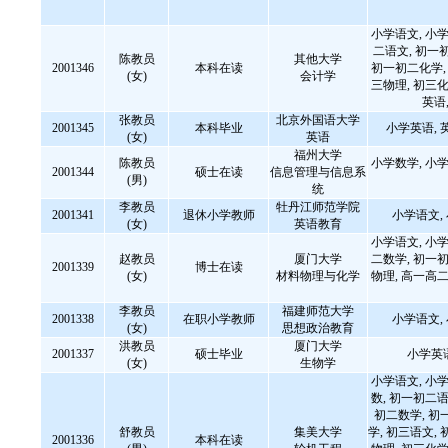
小学语文, 小学
二语文, 初一
陈教员
其他大学
2001346
本科在读
初一初二化学, 
(女)
会计学
三物理, 初三化
英语
张教员
北京外国语大学
2001345
本科毕业
小学英语, 
(女)
英语
福州大学
陈教员
小学数学, 小学
2001344
硕士在读
信息管理与信息系
(男)
统
李教员
牡丹江师范学院
2001341
退休小学教师
小学语文,
(女)
英语教育
小学语文, 小学
赵教员
厦门大学
二数学, 初一初
2001339
博士在读
(女)
材料物理与化学
物理, 高一高二
李教员
福建师范大学
2001338
在职小学教师
小学语文,
(女)
思想政治教育
洪教员
厦门大学
2001337
硕士毕业
小学英
(女)
生物学
小学语文, 小学
数, 初一初二语
初二数学, 初
舒教员
集美大学
学, 初三语文, 
2001336
本科在读