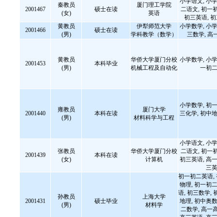
小学语文, 小学
秦教员
厦门理工学院
2001467
硕士在读
二语文, 初一
(女)
英语
初三英语, 
黄教员
伊犁师范大学
小学数学, 小学
2001466
硕士在读
(男)
学科教学（数学）
三数学, 高
黄教员
华侨大学厦门分校
小学数学, 小学
2001453
本科毕业
(男)
机械工程及自动化
一初二
小学数学, 初一
雍教员
厦门大学
2001440
本科在读
三化学, 初中地
(男)
材料科学与工程
小学语文, 小学
张教员
华侨大学厦门分校
二语文, 初一
2001439
本科在读
(女)
计算机
初三英语, 高一
三英
初一初二英语,
物理, 初一初二
语, 初三数学, 
孙教员
上海大学
2001431
硕士毕业
地理, 初中奥数
(男)
材料学
二数学, 高一