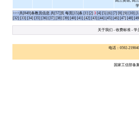
高三英语, 高三
学
>>>共[849]条教员信息 共[57]页 每页[15]条
[1]
[2]
3
[4]
[5]
[6]
[7]
[8]
[9]
[10]
[1
[32]
[33]
[34]
[35]
[36]
[37]
[38]
[39]
[40]
[41]
[42]
[43]
[44]
[45]
[46]
[47]
[48]
[49
关于我们
-
收费标准
-
学
电话：0592-2190400
国家工信部备