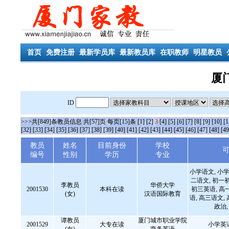
首页
免费注册
最新学员库
最新教员库
在职教师
明星教员
厦
ID
>>>共[849]条教员信息 共[57]页 每页[15]条
[1]
[2]
3
[4]
[5]
[6]
[7]
[8]
[9]
[10]
[1
[32]
[33]
[34]
[35]
[36]
[37]
[38]
[39]
[40]
[41]
[42]
[43]
[44]
[45]
[46]
[47]
[48]
[49
教员
姓名
目前身份
学校
编号
性别
学历
专业
小学语文, 小学
二语文, 初一
李教员
华侨大学
2001530
本科在读
初三英语, 高
(女)
汉语国际教育
语, 高三语文,
政治
谭教员
厦门城市职业学院
2001529
大专在读
小学英