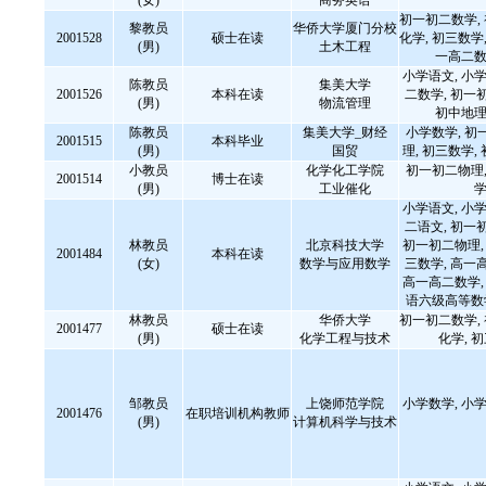
(女)
商务英语
初一初二数学,
黎教员
华侨大学厦门分校
2001528
硕士在读
化学, 初三数学,
(男)
土木工程
一高二数
小学语文, 小学
陈教员
集美大学
2001526
本科在读
二数学, 初一
(男)
物流管理
初中地理
陈教员
集美大学_财经
小学数学, 初
2001515
本科毕业
(男)
国贸
理, 初三数学,
小教员
化学化工学院
初一初二物理,
2001514
博士在读
(男)
工业催化
学
小学语文, 小学
二语文, 初一
林教员
北京科技大学
初一初二物理, 
2001484
本科在读
(女)
数学与应用数学
三数学, 高一
高一高二数学, 
语六级高等数
林教员
华侨大学
初一初二数学,
2001477
硕士在读
(男)
化学工程与技术
化学, 
邹教员
上饶师范学院
小学数学, 小学
2001476
在职培训机构教师
(男)
计算机科学与技术