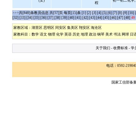
(女)
初一初二化学, 
程
>>>共[849]条教员信息 共[57]页 每页[15]条
[1]
[2]
[3]
[4]
[5]
[6]
[7]
[8]
[9]
[10]
[32]
[33]
[34]
[35]
[36]
[37]
[38]
[39]
[40]
[41]
[42]
[43]
[44]
[45]
[46]
[47]
[48]
49
家教区域：
湖里区
思明区
同安区
集美区
翔安区
海沧区
家教科目：
数学
语文
物理
化学
英语
历史
地理
政治
钢琴
美术
书法
网球
日
关于我们
-
收费标准
-
学
电话：0592-2190400
国家工信部备