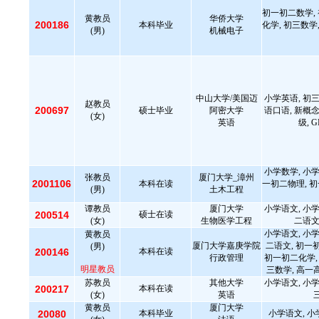
初一初二数学,
黄教员
华侨大学
200186
本科毕业
化学, 初三数学,
(男)
机械电子
中山大学/美国迈
小学英语, 初三
赵教员
200697
硕士毕业
阿密大学
语口语, 新概念
(女)
英语
级, 
小学数学, 小学
张教员
厦门大学_漳州
2001106
本科在读
一初二物理, 
(男)
土木工程
谭教员
厦门大学
小学语文, 小学
200514
硕士在读
(女)
生物医学工程
二语文
小学语文, 小学
黄教员
厦门大学嘉庚学院
二语文, 初一
(男)
200146
本科在读
行政管理
初一初二化学, 
明星教员
三数学, 高一
苏教员
其他大学
小学语文, 小学
200217
本科在读
(女)
英语
黄教员
厦门大学
20080
本科毕业
小学语文, 小