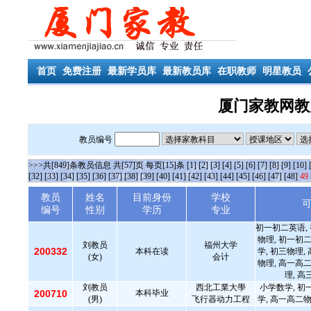
首页
免费注册
最新学员库
最新教员库
在职教师
明星教员
厦门家教网教
教员编号
>>>共[849]条教员信息 共[57]页 每页[15]条
[1]
[2]
[3]
[4]
[5]
[6]
[7]
[8]
[9]
[10]
[32]
[33]
[34]
[35]
[36]
[37]
[38]
[39]
[40]
[41]
[42]
[43]
[44]
[45]
[46]
[47]
[48]
49
教员
姓名
目前身份
学校
编号
性别
学历
专业
初一初二英语,
物理, 初一初二
刘教员
福州大学
200332
本科在读
学, 初三物理,
(女)
会计
物理, 高一高二
理, 高
刘教员
西北工業大學
小学数学, 初
200710
本科毕业
(男)
飞行器动力工程
学, 高一高二物