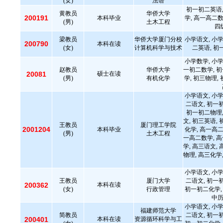
(女)
法语
初一初二英语,
黄教员
华侨大学
200191
本科毕业
学, 高一高二数
(男)
土木工程
四
梁教员
华侨大学厦门分校
小学语文, 小学
200790
本科在读
(女)
计算机科学与技术
二英语, 初
小学数学, 小学
赵教员
华侨大学
一初二数学, 
20081
硕士在读
(男)
有机化学
学, 初三物理,
小学语文, 小学
二语文, 初一
初一初二物理,
文, 初三英语, 
王教员
厦门理工学院
2001204
本科毕业
化学, 高一高二
(男)
土木工程
一高二数学, 
学, 高三语文, 
物理, 高三化学,
小学语文, 小学
王教员
厦门大学
二语文, 初一
200362
本科在读
(女)
行政管理
初一初二化学, 
中历
小学语文, 小学
福建师范大学
简教员
二语文, 初一
200401
本科在读
资源循环科学与工