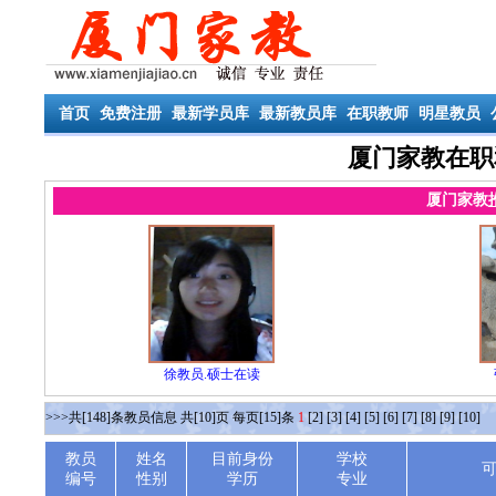
首页
免费注册
最新学员库
最新教员库
在职教师
明星教员
厦门家教在职
厦门家教
徐教员.硕士在读
>>>共[148]条教员信息 共[10]页 每页[15]条
1
[2]
[3]
[4]
[5]
[6]
[7]
[8]
[9]
[10]
教员
姓名
目前身份
学校
编号
性别
学历
专业