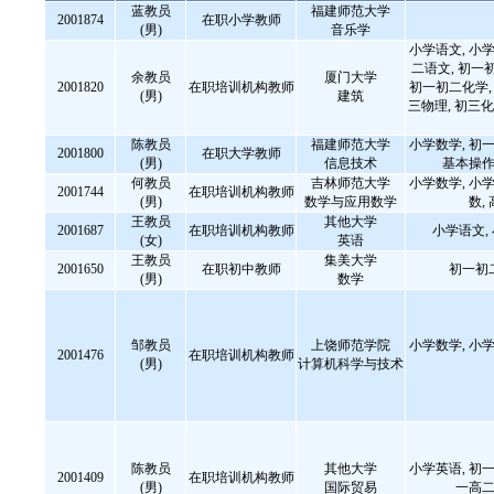
蓝教员
福建师范大学
2001874
在职小学教师
(男)
音乐学
小学语文, 小学
二语文, 初一
余教员
厦门大学
2001820
在职培训机构教师
初一初二化学, 
(男)
建筑
三物理, 初三化
陈教员
福建师范大学
小学数学, 初一
2001800
在职大学教师
(男)
信息技术
基本操作
何教员
吉林师范大学
小学数学, 小学
2001744
在职培训机构教师
(男)
数学与应用数学
数,
王教员
其他大学
2001687
在职培训机构教师
小学语文,
(女)
英语
王教员
集美大学
2001650
在职初中教师
初一初
(男)
数学
邹教员
上饶师范学院
小学数学, 小学
2001476
在职培训机构教师
(男)
计算机科学与技术
陈教员
其他大学
小学英语, 初一
2001409
在职培训机构教师
(男)
国际贸易
一高二