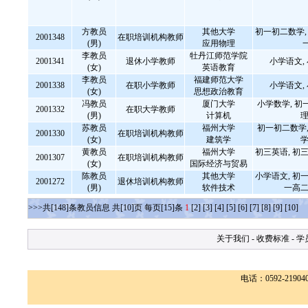
方教员
其他大学
初一初二数学, 
2001348
在职培训机构教师
(男)
应用物理
李教员
牡丹江师范学院
2001341
退休小学教师
小学语文,
(女)
英语教育
李教员
福建师范大学
2001338
在职小学教师
小学语文,
(女)
思想政治教育
冯教员
厦门大学
小学数学, 初
2001332
在职大学教师
(男)
计算机
理
苏教员
福州大学
初一初二数学,
2001330
在职培训机构教师
(女)
建筑学
学
黄教员
福州大学
初三英语, 初三
2001307
在职培训机构教师
(女)
国际经济与贸易
陈教员
其他大学
小学语文, 初一
2001272
退休培训机构教师
(男)
软件技术
一高二
>>>共[148]条教员信息 共[10]页 每页[15]条
1
[2]
[3]
[4]
[5]
[6]
[7]
[8]
[9]
[10]
关于我们
-
收费标准
-
学
电话：0592-2190400