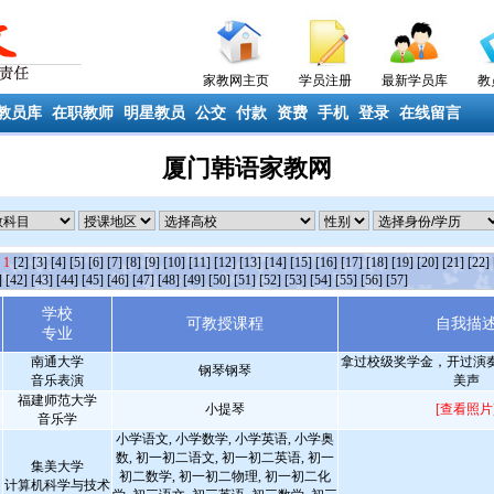
家教网主页
学员注册
最新学员库
教
教员库
在职教师
明星教员
公交
付款
资费
手机
登录
在线留言
厦门韩语家教网
条
1
[2]
[3]
[4]
[5]
[6]
[7]
[8]
[9]
[10]
[11]
[12]
[13]
[14]
[15]
[16]
[17]
[18]
[19]
[20]
[21]
[22]
]
[42]
[43]
[44]
[45]
[46]
[47]
[48]
[49]
[50]
[51]
[52]
[53]
[54]
[55]
[56]
[57]
学校
可教授课程
自我描
专业
南通大学
拿过校级奖学金，开过演
钢琴钢琴
音乐表演
美声
福建师范大学
小提琴
[查看照片
音乐学
小学语文, 小学数学, 小学英语, 小学奥
数, 初一初二语文, 初一初二英语, 初一
集美大学
初二数学, 初一初二物理, 初一初二化
计算机科学与技术