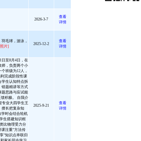
查看
2026-3-7
详情
，羽毛球，游泳，
查看
2025-12-2
照片]
详情
1日至8月4日，在
教师，负责两个小
个班级为12人，
顺利完成阶段性课
合学生认知特点拆
、错题精讲等方式
解题思路与应试能
馈积极。 自我介
程专业大四学生王
查看
2025-9-21
，擅长把复杂知
详情
教学时会结合轮机
帮学生搭建知识框
类比物理受力分
讲课注重“方法传
享“知识点串联归
期和家长同步学习