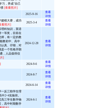
学习，养成“自己
习惯
[查看照片]
查看
2025-9-16
详情
学建模大赛，成功
查看
2025-3-4
查看照片]
详情
等理科知识，英语
赛一等奖，目前在
老师，有一定的教
能教初中、高中
查看
2024-12-28
的认真、仔细，对
详情
我是一个性格开朗
通，人品值得信
片]
查看
]
2024-9-6
详情
查看
2024-8-7
详情
查看
2024-6-14
详情
举一反三助学生理
中2+4实验班。
查看
过高三学生数学物
2024-6-1
详情
奖，高中时期数学
看照片]