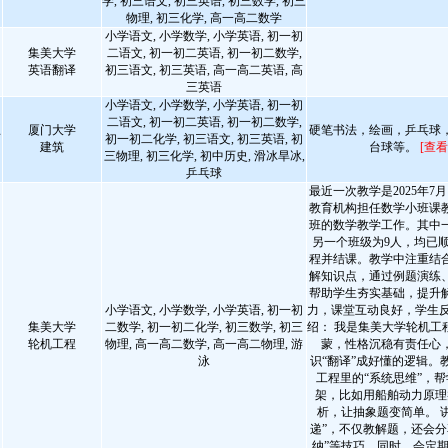
学, 初三语文, 初三英语, 初三数学, 初三
物理, 初三化学, 高一高二数学
小学语文, 小学数学, 小学英语, 初一初
集美大学
二语文, 初一初二英语, 初一初二数学,
英语翻译
初三语文, 初三英语, 高一高二英语, 高
三英语
小学语文, 小学数学, 小学英语, 初一初
二语文, 初一初二英语, 初一初二数学,
厦门大学
硬笔书法，绘画，乒乓球
师
初一初二化学, 初三语文, 初三英语, 初
建筑
台球等。
[查看
三物理, 初三化学, 初中历史, 滑冰旱冰,
乒乓球
最近一次教学是2025年7月
教育机构担任数学小班课
班的数学教学工作。其中一
另一个班级为9人，均已
程并结课。教学中注重结
解知识点，通过例题演练
帮助学生夯实基础，提升
小学语文, 小学数学, 小学英语, 初一初
力，课堂互动良好，学生反
集美大学
二数学, 初一初二化学, 初三数学, 初三
绍： 我是集美大学轮机工
轮机工程
物理, 高一高二数学, 高一高二物理, 游
蒙，性格沉稳有责任心
泳
识“翻译”成好懂的逻辑。
工程里的“系统思维”，
架，比如用船舶动力原理
析，让抽象题变简单。 
递”，不仅教解题，还会分
纳”等技巧，同时，会定