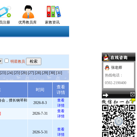
员注册
优秀教员库
家教资讯
明星教员
张老师
[23]
[24]
[25]
[26]
[27]
[28]
[29]
[30]
[31]
热线电话：
0592-2190400
查看
述
时间
详情
奏会，擅长钢琴和
查看
2026-8-3
详情
查看
]
2026-7-31
详情
查看
2026-5-31
详情