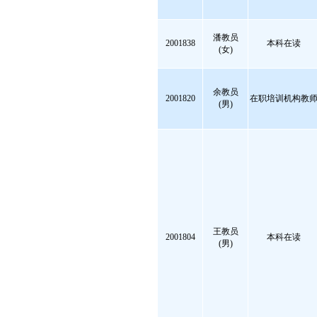
潘教员
2001838
本科在读
(女)
余教员
2001820
在职培训机构教
(男)
王教员
2001804
本科在读
(男)