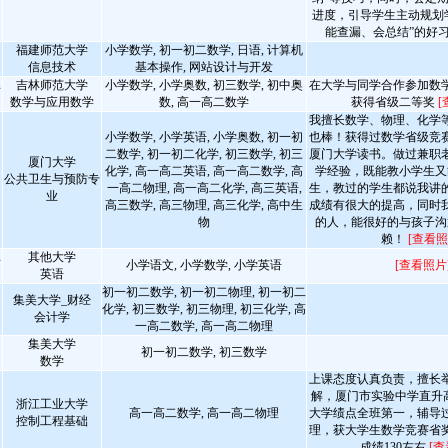
进度，引导学生主动规划
能查漏、会总结”的好
福建师范大学
小学数学, 初一初二数学, 日语, 计算机
信息技术
基本操作, 网站设计与开发
吉林师范大学
小学数学, 小学奥数, 初三数学, 初中奥
在大学与同学合作参加数
师
数学与应用数学
数, 高一高二数学
获得省级二等奖
[
我擅长数学、物理、化学
小学数学, 小学英语, 小学奥数, 初一初
也棒！获得过数学省级竞
二数学, 初一初二化学, 初三数学, 初三
厦门大学读书。做过兼职
厦门大学
化学, 高一高二英语, 高一高二数学, 高
学经验，既能教小学生又
公共卫生与预防专
一高二物理, 高一高二化学, 高三英语,
生，教过的学生都说我讲
业
高三数学, 高三物理, 高三化学, 高中生
成绩有很大的提高，同时
物
的人，能很好的与孩子沟
赖！
[查看照
其他大学
师
小学语文, 小学数学, 小学英语
[查看照片
英语
初一初二数学, 初一初二物理, 初一初二
集美大学_财经
化学, 初三数学, 初三物理, 初三化学, 高
会计学
一高二数学, 高一高二物理
集美大学
初一初二数学, 初三数学
数学
上课态度认真负责，擅长
解，厦门市实验中学直升高
浙江工业大学
高一高二数学, 高一高二物理
大学绩点全班第一，辅导
控制工程基础
理，获大学生数学竞赛省
成绩130左右
[查