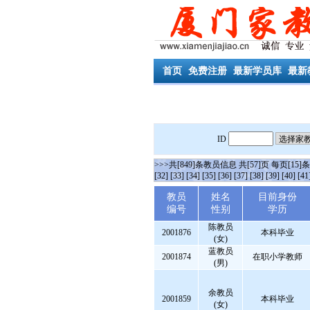
首页
免费注册
最新学员库
最新
ID
>>>共[849]条教员信息 共[57]页 每页[15]
[32]
[33]
[34]
[35]
[36]
[37]
[38]
[39]
[40]
[41
教员
姓名
目前身份
编号
性别
学历
陈教员
2001876
本科毕业
(女)
蓝教员
2001874
在职小学教师
(男)
余教员
2001859
本科毕业
(女)