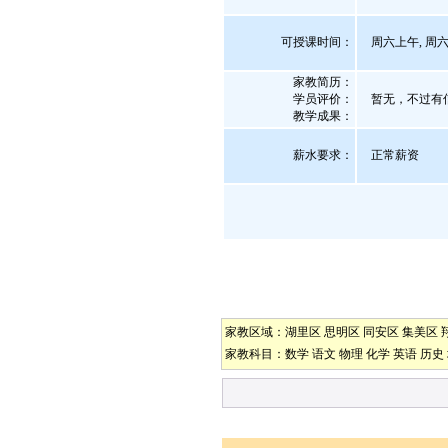
可授课时间：
周六上午, 周六
家教简历：
学员评价：
暂无，不过有
教学成果：
薪水要求：
正常薪资
家教区域：
湖里区
思明区
同安区
集美区
家教科目：
数学
语文
物理
化学
英语
历史