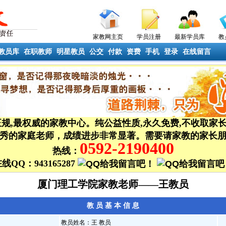
家教网主页
学员注册
最新学员库
教
教员库
在职教师
明星教员
公交
付款
资费
手机
登录
在线留言
正规,最权威的家教中心。
纯公益性质,永久免费,不收取家
到优秀的家庭老师，成绩进步非常显著。需要请家教的家长朋
0592-2190400
热线：
线QQ：943165287
厦门理工学院家教老师——王教员
教 员 基 本 信 息
教员姓名：王 教员