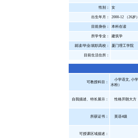
性别：
女
出生年月：
2000-12 （26岁
目前身份：
本科在读
所学专业：
建筑学
就读/毕业/就职高校：
厦门理工学院
目前生活住所：
小学语文, 小学
可教授科目：
水粉）
自我描述、特长展示
：
性格开朗大方
所获证书
：
英语4级
可授课区域描述：