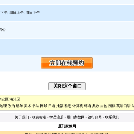
下午, 周日上午, 周日下午
信心
翔安区
海沧区
地理
政治
钢琴
美术
书法
网球
日语
托福
雅思
计算机
韩语
奥数
吉他
围棋
英语口语
关于我们
-
收费标准
-
学员注册
-
厦门家教网
-
银行账号
-
联系我们
厦门家教网