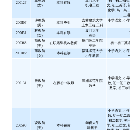
董教员
厦门大学
初一初二物理,
200127
本科在读
(女)
机电工程
文, 初三英语, 
化学, 高一高二
三语
许教员
吉林建筑大学
小学语文, 小学
200807
本科毕业
(男)
土木工程 工科
林教员
厦门大学
200631
本科在读
(女)
英语
商教员
厦门理工学院
200366
在职培训机构教师
初一初二英语
(男)
英语
薛教员
福建师范大学
小学语文, 小学
2001065
本科在读
(女)
小学教育
小学语文, 小学
曾教员
漳洲师范学院
200131
在职初中教师
数, 初一初二数
(男)
数学
数学, 初三物
小学语文, 小学
数, 初一初二语
初二数学, 初
凌教员
华侨大学
200598
本科在读
学, 初三语文, 
(男)
建筑学