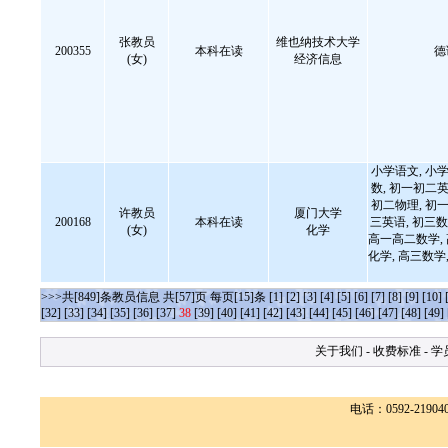
张教员
维也纳技术大学
200355
本科在读
德
(女)
经济信息
小学语文, 小学
数, 初一初二英
初二物理, 初一
许教员
厦门大学
200168
本科在读
三英语, 初三数
(女)
化学
高一高二数学,
化学, 高三数学,
>>>共[849]条教员信息 共[57]页 每页[15]条
[1]
[2]
[3]
[4]
[5]
[6]
[7]
[8]
[9]
[10]
[32]
[33]
[34]
[35]
[36]
[37]
38
[39]
[40]
[41]
[42]
[43]
[44]
[45]
[46]
[47]
[48]
[49]
关于我们
-
收费标准
-
学
电话：0592-2190400