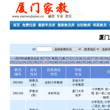
首页
免费注册
最新学员库
最新教员库
在职教师
明星教员
厦门
ID
>>>共[849]条教员信息 共[57]页 每页[15]条
[1]
[2]
[3]
[4]
[5]
[6]
[7]
[8]
[9]
[10]
[32]
[33]
[34]
[35]
[36]
[37]
38
[39]
[40]
[41]
[42]
[43]
[44]
[45]
[46]
[47]
[48]
[49]
教员
姓名
目前身份
学校
编号
性别
学历
专业
陈教员
其他大学
2001081
在职小学教师
(女)
小学教育
小学数学, 初
罗教员
厦门大学
2001184
本科毕业
理, 初一初二化
(男)
化学
物理
小学语文, 小学
二语文, 初一