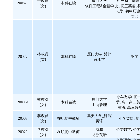
于教员
厦门大学
初一初二物理,
200870
本科在读
(女)
软件工程&金融学
文, 初三英语, 
化学, 初中历史
文,
林教员
厦门大学_漳州
20027
本科在读
钢琴
(女)
音乐学
小学数学, 初
林教员
厦门大学
200864
本科在读
学, 高一高二英
(女)
工商管理
英语, 高三数
李教员
集美大学_师院
20087
在职初中教师
小学英语, 
(女)
英语
李教员
就职
小学数学, 小学
20020
在职初中教师
(女)
商务英语
三