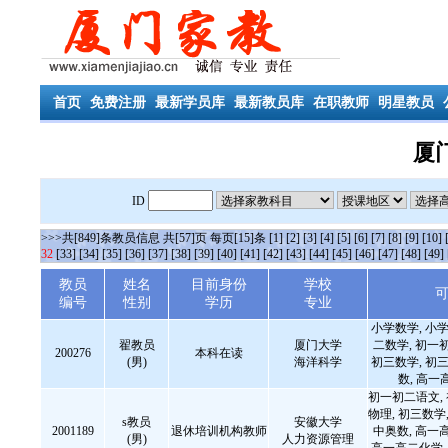
首页
免费注册
最新学员库
最新教员库
在职教师
明星教员
厦
ID
>>>共[849]条教员信息 共[57]页 每页[15]条
[1]
[2]
[3]
[4]
[5]
[6]
[7]
[8]
[9]
[10]
32
[33]
[34]
[35]
[36]
[37]
[38]
[39]
[40]
[41]
[42]
[43]
[44]
[45]
[46]
[47]
[48]
[49]
教员
姓名
目前身份
学校
编号
性别
学历
专业
小学数学, 小学
翟教员
厦门大学
二数学, 初一
200276
本科在读
(男)
海洋科学
初三数学, 初三
数, 高一
初一初二语文,
物理, 初三数学,
s教员
安徽大学
2001189
退休培训机构教师
中奥数, 高一
(男)
人力资源管理