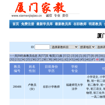
首页
免费注册
最新学员库
最新教员库
在职教师
明星教员
厦
ID
>>>共[849]条教员信息 共[57]页 每页[15]条
[1]
[2]
[3]
[4]
[5]
[6]
[7]
[8]
[9]
[10]
[32]
[33]
[34]
[35]
[36]
[37]
[38]
[39]
[40]
[41]
[42]
[43]
[44]
[45]
[46]
[47]
48
[49]
教员
姓名
目前身份
学校
编号
性别
学历
专业
小学语文, 小学
数, 初一初二语
卢教员
福建师范大学
初二数学, 初
200406
在职小学教师
(女)
法学
学, 初三语文, 
物理, 初三化学,
一高二物理