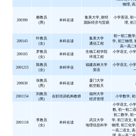
物理, 
赖教员
集美大学_财经
小学英语, 初
200390
本科在读
(男)
国际经济与贸易
理, 初
初一初二数学,
叶教员
集美大学
200143
本科在读
学, 初三物理,
(女)
通信工程
高一高二
罗教员
生物工程学院
小学语文, 小学
200165
本科在读
(女)
环境工程
陈教员
福建农林大学
小学语文, 小学
2001215
本科毕业
(女)
英语
张教员
厦门大学
200630
本科在读
(男)
航空航天
刘教员
福州大学
2001154
在职培训机构教师
小学数学, 
(男)
经济管理
小学语文, 小学
数, 初一初二语
初二数学, 初
李教员
武汉大学
学, 初三语文, 
2001118
本科在读
(女)
地理信息科学
物理, 初三化学,
一高二语文, 
理, 高一高二化