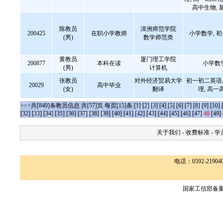
高中生物, 
陈教员
漳洲师范学院
200425
在职小学教师
小学数学, 
(男)
数学师范类
黄教员
厦门理工学院
200877
本科在读
小学数
(男)
计算机
张教员
对外经济贸易大学
初一初二英语,
20029
高中毕业
(女)
翻译
理, 高一
>>>共[849]条教员信息 共[57]页 每页[15]条
[1]
[2]
[3]
[4]
[5]
[6]
[7]
[8]
[9]
[10]
[32]
[33]
[34]
[35]
[36]
[37]
[38]
[39]
[40]
[41]
[42]
[43]
[44]
[45]
[46]
[47]
48
[49]
关于我们
-
收费标准
-
学
电话：0592-2190400
国家工信部备