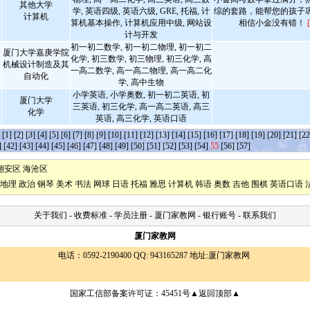
其他大学
学, 英语四级, 英语六级, GRE, 托福, 计
综的套路，能帮您的孩子
计算机
算机基本操作, 计算机应用中级, 网站设
相信小金没有错！
计与开发
初一初二数学, 初一初二物理, 初一初二
厦门大学嘉庚学院
化学, 初三数学, 初三物理, 初三化学, 高
机械设计制造及其
一高二数学, 高一高二物理, 高一高二化
自动化
学, 高中生物
小学英语, 小学奥数, 初一初二英语, 初
厦门大学
三英语, 初三化学, 高一高二英语, 高三
化学
英语, 高三化学, 英语口语
条
[1]
[2]
[3]
[4]
[5]
[6]
[7]
[8]
[9]
[10]
[11]
[12]
[13]
[14]
[15]
[16]
[17]
[18]
[19]
[20]
[21]
[22
]
[42]
[43]
[44]
[45]
[46]
[47]
[48]
[49]
[50]
[51]
[52]
[53]
[54]
55
[56]
[57]
翔安区
海沧区
地理
政治
钢琴
美术
书法
网球
日语
托福
雅思
计算机
韩语
奥数
吉他
围棋
英语口语
关于我们
-
收费标准
-
学员注册
-
厦门家教网
-
银行账号
-
联系我们
厦门家教网
电话：0592-2190400 QQ: 943165287
地址:厦门家教网
国家工信部备案许可证：
45451号
▲返回顶部▲