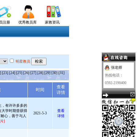
员注册
优秀教员库
家教资讯
明星教员
张老师
]
[23]
[24]
[25]
[26]
[27]
[28]
[29]
[30]
[31]
热线电话：
0592-2190400
查看
述
时间
详情
生，有许许多多的
在大学时期曾获得
查看
2021-5-3
有耐心，善于与人
详情
片]