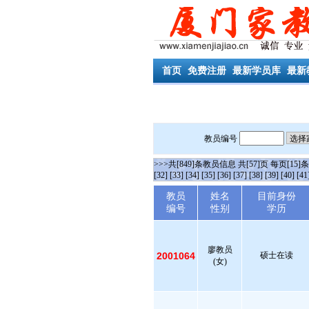
首页
免费注册
最新学员库
最新
教员编号
>>>共[849]条教员信息 共[57]页 每页[15]
[32]
[33]
[34]
[35]
[36]
[37]
[38]
[39]
[40]
[41
教员
姓名
目前身份
编号
性别
学历
廖教员
2001064
硕士在读
(女)