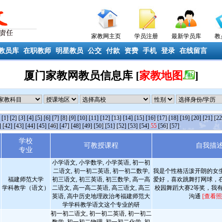
家教网主页
学员注册
最新学员库
教
教员库
在职教师
明星教员
公交
付款
资费
手机
登录
在线留言
厦门家教网教员信息库 [
家教地图
]
条
[1]
[2]
[3]
[4]
[5]
[6]
[7]
[8]
[9]
[10]
[11]
[12]
[13]
[14]
[15]
[16]
[17]
[18]
[19]
[20]
[21]
[22
]
[42]
[43]
[44]
[45]
[46]
[47]
[48]
[49]
[50]
[51]
[52]
[53]
[54]
55
[56]
[57]
学校
可教授课程
自我描
专业
小学语文, 小学数学, 小学英语, 初一初
二语文, 初一初二英语, 初一初二数学,
我是个性格活泼开朗的女
福建师范大学
初三语文, 初三英语, 初三数学, 高一高
爱好，喜欢跳舞打网球，
学科教学（语文）
二语文, 高一高二英语, 高三语文, 高三
校园舞蹈大赛2等奖，我
英语, 高中历史地理政治考福建师范大
沟通
[查看照
学学科教学语文这个专业的研
初一初二语文, 初一初二英语, 初一初二