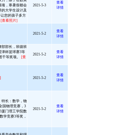
象力，除了语数英
查看
强项，寒暑假都会
2021-5-3
详情
研的大学生设计及
会让您的孩子多方
！
[查看照片]
查看
2021-5-2
详情
律部部长，班级班
雪津杯篮球赛3等
查看
2021-5-2
团干等奖项。
[查
详情
查看
]
2021-5-2
详情
。特长：数学，物
全国物理竞赛，3
查看
2021-5-2
3厦门理工学院数
详情
数学竞赛3等奖，
熟悉高中数学和理