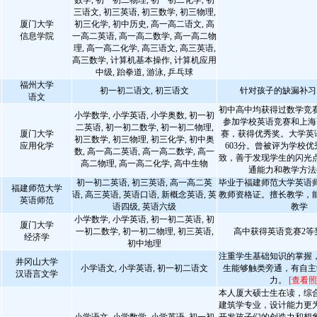
数学, 初一初二物理, 初一初二化学, 初
三语文, 初三英语, 初三数学, 初三物理,
厦门大学
初三化学, 初中历史, 高一高二语文, 高
信息学院
一高二英语, 高一高二数学, 高一高二物
理, 高一高二化学, 高三语文, 高三英语,
高三数学, 计算机基本操作, 计算机应用
中级, 跆拳道, 游泳, 乒乓球
福州大学
初一初二语文, 初三语文
针对孩子的缺漏补习
语文
初中高中均获得过数学竞
小学数学, 小学英语, 小学奥数, 初一初
参加学校英语竞赛和上海
二英语, 初一初二数学, 初一初二物理,
厦门大学
赛，获得优秀奖。大学英语
初三数学, 初三物理, 初三化学, 初中奥
应用化学
603分。曾被评为学校
数, 高一高二英语, 高一高二数学, 高一
致，善于发现学生的闪光
高二物理, 高一高二化学, 高中生物
通能力和教学方法
初一初二英语, 初三英语, 高一高二英
毕业于福建师范大学英语
福建师范大学
语, 高三英语, 英语口语, 新概念英语, 英
教师资格证。擅长教学，
英语师范
语四级, 英语六级
教学
小学数学, 小学英语, 初一初二英语, 初
厦门大学
一初二数学, 初一初二物理, 初三英语,
高中获得英语竞赛2等
经济学
初中地理
注重学生基础知识的掌握
井冈山大学
小学语文, 小学英语, 初一初二语文
生能够触类旁通，有自主
汉语言文学
力。
[查看照
本人厦大硕士生在读，综
建筑学专业，设计能力更