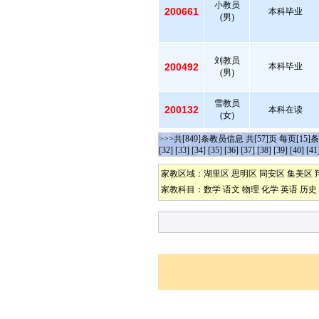
小教员
200661
本科毕业
(男)
刘教员
200492
本科毕业
(男)
雪教员
200132
本科在读
(女)
>>>共[849]条教员信息 共[57]页 每页[15]
[32]
[33]
[34]
[35]
[36]
[37]
[38]
[39]
[40]
[41
家教区域：
湖里区
思明区
同安区
集美区
家教科目：
数学
语文
物理
化学
英语
历史