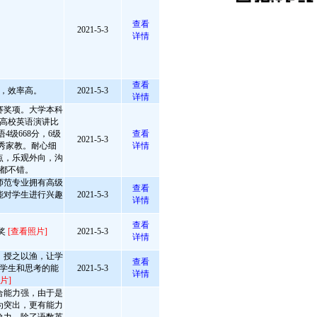
查看
2021-5-3
详情
查看
，效率高。
2021-5-3
详情
赛奖项。大学本科
高校英语演讲比
4级668分，6级
查看
2021-5-3
优秀家教。耐心细
详情
点，乐观外向，沟
都不错。
师范专业拥有高级
查看
能对学生进行兴趣
2021-5-3
详情
查看
奖
[查看照片]
2021-5-3
详情
，授之以渔，让学
查看
学生和思考的能
2021-5-3
详情
片]
合能力强，由于是
为突出，更有能力