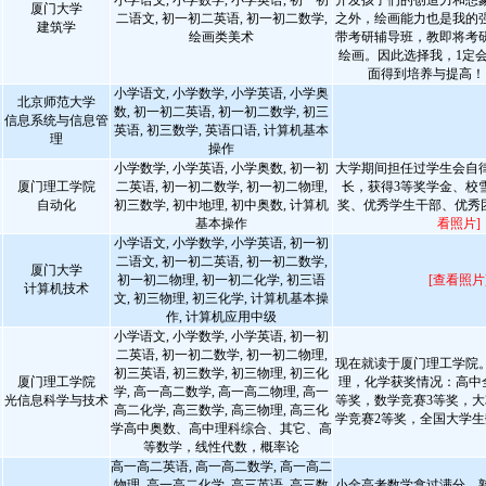
小学语文, 小学数学, 小学英语, 初一初
开发孩子们的创造力和想
厦门大学
二语文, 初一初二英语, 初一初二数学,
之外，绘画能力也是我的
建筑学
绘画类美术
带考研辅导班，教即将考
绘画。因此选择我，1定
面得到培养与提高
小学语文, 小学数学, 小学英语, 小学奥
北京师范大学
数, 初一初二英语, 初一初二数学, 初三
信息系统与信息管
英语, 初三数学, 英语口语, 计算机基本
理
操作
小学数学, 小学英语, 小学奥数, 初一初
大学期间担任过学生会自
厦门理工学院
二英语, 初一初二数学, 初一初二物理,
长，获得3等奖学金、校
自动化
初三数学, 初中地理, 初中奥数, 计算机
奖、优秀学生干部、优秀
基本操作
看照片]
小学语文, 小学数学, 小学英语, 初一初
二语文, 初一初二英语, 初一初二数学,
厦门大学
初一初二物理, 初一初二化学, 初三语
[查看照片
计算机技术
文, 初三物理, 初三化学, 计算机基本操
作, 计算机应用中级
小学语文, 小学数学, 小学英语, 初一初
二英语, 初一初二数学, 初一初二物理,
现在就读于厦门理工学院
初三英语, 初三数学, 初三物理, 初三化
厦门理工学院
理，化学获奖情况：高中
学, 高一高二数学, 高一高二物理, 高一
光信息科学与技术
等奖，数学竞赛3等奖，大
高二化学, 高三数学, 高三物理, 高三化
学竞赛2等奖，全国大学生
学高中奥数、高中理科综合、其它、高
等数学，线性代数，概率论
高一高二英语, 高一高二数学, 高一高二
物理, 高一高二化学, 高三英语, 高三数
小金高考数学拿过满分，