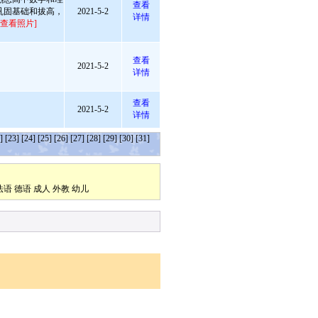
查看
巩固基础和拔高，
2021-5-2
详情
[查看照片]
查看
2021-5-2
详情
查看
2021-5-2
详情
]
[23]
[24]
[25]
[26]
[27]
[28]
[29]
[30]
[31]
法语
德语
成人
外教
幼儿