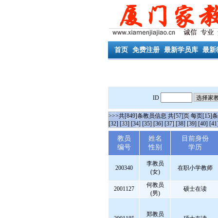
首页
免费注册
最新学员库
最新
ID
>>>共[849]条教员信息 共[57]页 每页[15]
[32]
[33]
[34]
[35]
[36]
[37]
[38]
[39]
[40]
[41
教员
姓名
目前身份
编号
性别
学历
李教员
200340
在职小学教师
(女)
何教员
2001127
硕士在读
(男)
郑教员