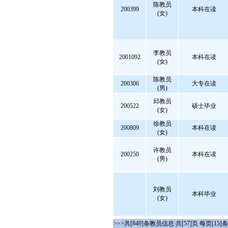
陈教员
200399
本科在读
(女)
李教员
2001092
本科在读
(女)
陈教员
200306
大专在读
(男)
邱教员
200522
硕士毕业
(女)
徐教员
200809
本科在读
(女)
许教员
200250
本科在读
(男)
刘教员
本科毕业
(女)
>>>共[849]条教员信息 共[57]页 每页[15]