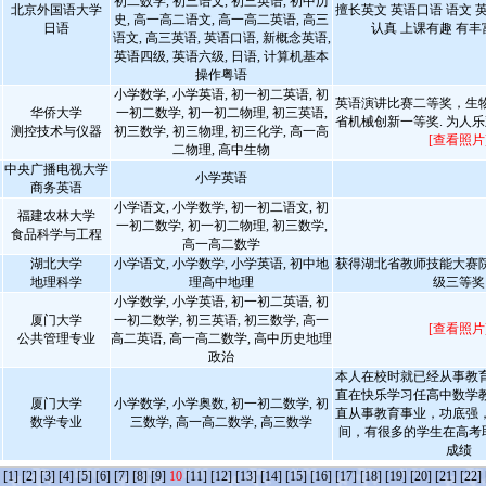
初二数学, 初三语文, 初三英语, 初中历
北京外国语大学
擅长英文 英语口语 语文 
史, 高一高二语文, 高一高二英语, 高三
日语
认真 上课有趣 有
语文, 高三英语, 英语口语, 新概念英语,
英语四级, 英语六级, 日语, 计算机基本
操作粤语
小学数学, 小学英语, 初一初二英语, 初
英语演讲比赛二等奖，生
华侨大学
一初二数学, 初一初二物理, 初三英语,
省机械创新一等奖. 为人乐
测控技术与仪器
初三数学, 初三物理, 初三化学, 高一高
[查看照片
二物理, 高中生物
中央广播电视大学
小学英语
商务英语
小学语文, 小学数学, 初一初二语文, 初
福建农林大学
一初二数学, 初一初二物理, 初三数学,
食品科学与工程
高一高二数学
湖北大学
小学语文, 小学数学, 小学英语, 初中地
获得湖北省教师技能大赛
地理科学
理高中地理
级三等奖
小学数学, 小学英语, 初一初二英语, 初
厦门大学
一初二数学, 初三英语, 初三数学, 高一
[查看照片
公共管理专业
高二英语, 高一高二数学, 高中历史地理
政治
本人在校时就已经从事教
直在快乐学习任高中数学
厦门大学
小学数学, 小学奥数, 初一初二数学, 初
直从事教育事业，功底强
数学专业
三数学, 高一高二数学, 高三数学
间，有很多的学生在高考取
成绩
条
[1]
[2]
[3]
[4]
[5]
[6]
[7]
[8]
[9]
10
[11]
[12]
[13]
[14]
[15]
[16]
[17]
[18]
[19]
[20]
[21]
[22]