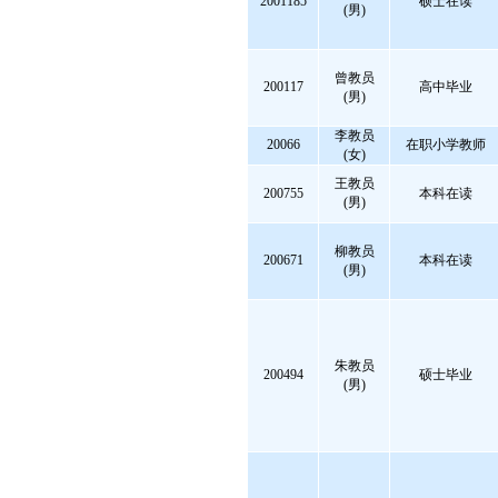
2001185
硕士在读
(男)
曾教员
200117
高中毕业
(男)
李教员
20066
在职小学教师
(女)
王教员
200755
本科在读
(男)
柳教员
200671
本科在读
(男)
朱教员
200494
硕士毕业
(男)