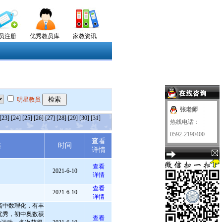
员注册
优秀教员库
家教资讯
明星教员
张老师
[23]
[24]
[25]
[26]
[27]
[28]
[29]
[30]
[31]
热线电话：
0592-2190400
查看
述
时间
详情
查看
2021-6-10
详情
查看
2021-6-10
详情
高中数理化，有丰
优秀，初中奥数获
查看