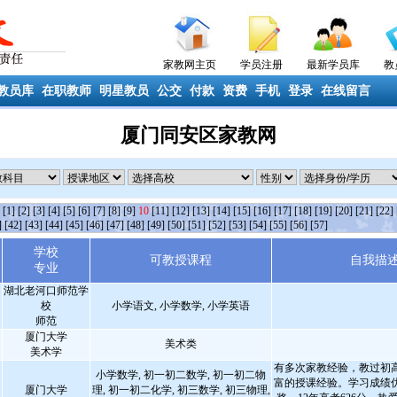
家教网主页
学员注册
最新学员库
教
教员库
在职教师
明星教员
公交
付款
资费
手机
登录
在线留言
厦门同安区家教网
条
[1]
[2]
[3]
[4]
[5]
[6]
[7]
[8]
[9]
10
[11]
[12]
[13]
[14]
[15]
[16]
[17]
[18]
[19]
[20]
[21]
[22]
]
[42]
[43]
[44]
[45]
[46]
[47]
[48]
[49]
[50]
[51]
[52]
[53]
[54]
[55]
[56]
[57]
学校
可教授课程
自我描
专业
湖北老河口师范学
校
小学语文, 小学数学, 小学英语
师范
厦门大学
美术类
美术学
有多次家教经验，教过初
小学数学, 初一初二数学, 初一初二物
富的授课经验。学习成绩
厦门大学
理, 初一初二化学, 初三数学, 初三物理,