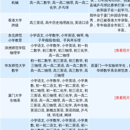
奖，12年高考626分。
机械
高一高二数学, 高一高二物理, 高一高二
县城乒乓球比赛单打第一
化学, 乒乓球
欢和孩子在一起学习
我毕业于厦门外国语学校
香港大学
秀，并已被香港大学录取
高三英语, 高中历史地理政治, 英语口语
跨级
异，常年稳居全市前三，
丰富。
东北师范
小学语文, 小学数学, 小学英语, 钢琴, 电
小学教育
子琴视唱/歌唱、手风琴乐理
小学语文, 小学数学, 小学英语, 初一初
漳洲师范学院
二数学, 初三数学, 初三物理, 初三化学,
[查看照片
物理学
高一高二物理
初一初二数学, 初三英语, 初三数学, 初
华东师范大学
三物理, 高一高二英语, 高一高二数学,
原厦门一中实验班学生，段排
数学
高一高二物理, 高三英语, 高三数学, 高
华师数学系非师范类
三物理
小学语文, 小学数学, 小学英语, 小学奥
数, 初一初二语文, 初一初二英语, 初一
初二物理, 初一初二化学, 初三语文, 初
厦门大学
三英语, 初三物理, 初三化学, 高一高二
[查看照片
生物系
英语, 高一高二物理, 高一高二化学, 高
三英语, 高三物理, 高三化学, 高中生物,
英语口语, 新概念英语, 英语四级, 乒乓
球, 羽毛球, 网球
小学语文, 小学数学, 小学英语, 小学奥
数, 初一初二语文, 初一初二英语, 初一