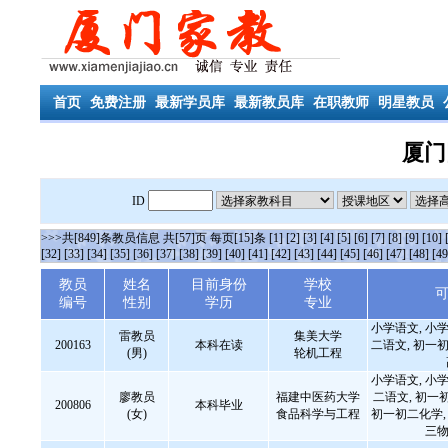
首页
免费注册
最新学员库
最新教员库
在职教师
明星教员
厦门
ID
>>>共[849]条教员信息 共[57]页 每页[15]条
[1]
[2]
[3]
[4]
[5]
[6]
[7]
[8]
[9]
[10]
[32]
[33]
[34]
[35]
[36]
[37]
[38]
[39]
[40]
[41]
[42]
[43]
[44]
[45]
[46]
[47]
[48]
[49
教员
姓名
目前身份
学校
编号
性别
学历
专业
小学语文, 小学
雷教员
集美大学
200163
本科在读
二语文, 初一初
(男)
轮机工程
小学语文, 小学
廖教员
福建中医药大学
二语文, 初一
200806
本科毕业
(女)
食品科学与工程
初一初二化学, 
三物