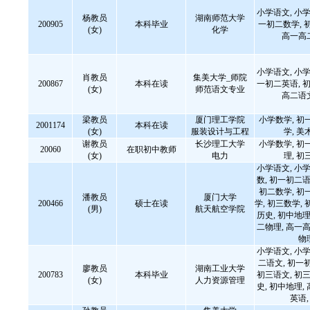
小学语文, 小学
杨教员
湖南师范大学
200905
本科毕业
一初二数学, 
(女)
化学
高一高
小学语文, 小学
肖教员
集美大学_师院
200867
本科在读
一初二英语, 初
(女)
师范语文专业
高二语
梁教员
厦门理工学院
小学数学, 初
2001174
本科在读
(女)
服装设计与工程
学, 美
谢教员
长沙理工大学
小学数学, 初
20060
在职初中教师
(女)
电力
理, 初
小学语文, 小学
数, 初一初二语
初二数学, 初
潘教员
厦门大学
200466
硕士在读
学, 初三数学, 
(男)
航天航空学院
历史, 初中地理
二物理, 高一高
物
小学语文, 小学
二语文, 初一
廖教员
湖南工业大学
200783
本科毕业
初三语文, 初三
(女)
人力资源管理
史, 初中地理,
英语