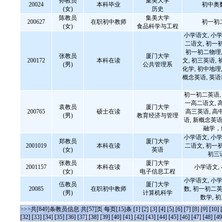
孙教员
集美大学
20024
本科毕业
初中奥
(女)
历史
陈教员
集美大学
200627
在职初中教师
初一初
(女)
食品科学与工程
小学语文, 小学
二语文, 初一
初一初二物理,
张教员
厦门大学
200172
本科在读
文, 初三英语, 
(男)
公共管理系
化学, 初中地理,
概念英语, 英语四
初一初二英语, 
一高二语文, 
袁教员
厦门大学
200765
硕士在读
高三英语, 高
(男)
教育经济与管理
语, 新概念英语
融学，
小学语文, 小学
郑教员
厦门大学
2001019
本科在读
二语文, 初一
(女)
英语
初三
张教员
厦门大学
2001157
本科在读
小学语文,
(女)
电子信息工程
小学语文, 小学
伍教员
厦门大学
20085
在职初中教师
数, 初一初二英
(男)
计算机科学
数学, 
>>>共[849]条教员信息 共[57]页 每页[15]条
[1]
[2]
[3]
[4]
[5]
[6]
[7]
[8]
[9]
[10]
[32]
[33]
[34]
[35]
[36]
[37]
[38]
[39]
[40]
[41]
[42]
[43]
[44]
[45]
[46]
[47]
[48]
[49