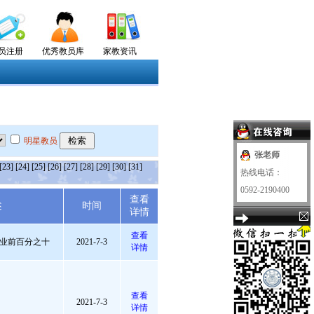
员注册
优秀教员库
家教资讯
明星教员
张老师
[23]
[24]
[25]
[26]
[27]
[28]
[29]
[30]
[31]
热线电话：
0592-2190400
查看
述
时间
详情
查看
业前百分之十
2021-7-3
详情
查看
2021-7-3
详情