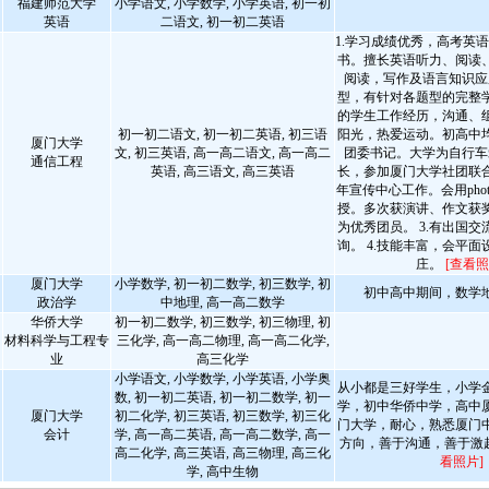
福建师范大学
小学语文, 小学数学, 小学英语, 初一初
英语
二语文, 初一初二英语
1.学习成绩优秀，高考英语
书。擅长英语听力、阅读
阅读，写作及语言知识应
型，有针对各题型的完整学
的学生工作经历，沟通、
初一初二语文, 初一初二英语, 初三语
阳光，热爱运动。初高中
厦门大学
文, 初三英语, 高一高二语文, 高一高二
团委书记。大学为自行车
通信工程
英语, 高三语文, 高三英语
长，参加厦门大学社团联
年宣传中心工作。会用phot
授。多次获演讲、作文获
为优秀团员。 3.有出国
询。 4.技能丰富，会平
庄。
[查看照
厦门大学
小学数学, 初一初二数学, 初三数学, 初
初中高中期间，数学
政治学
中地理, 高一高二数学
华侨大学
初一初二数学, 初三数学, 初三物理, 初
材料科学与工程专
三化学, 高一高二物理, 高一高二化学,
业
高三化学
小学语文, 小学数学, 小学英语, 小学奥
从小都是三好学生，小学
数, 初一初二英语, 初一初二数学, 初一
学，初中华侨中学，高中
厦门大学
初二化学, 初三英语, 初三数学, 初三化
门大学，耐心，熟悉厦门
会计
学, 高一高二英语, 高一高二数学, 高一
方向，善于沟通，善于激
高二化学, 高三英语, 高三物理, 高三化
看照片]
学, 高中生物