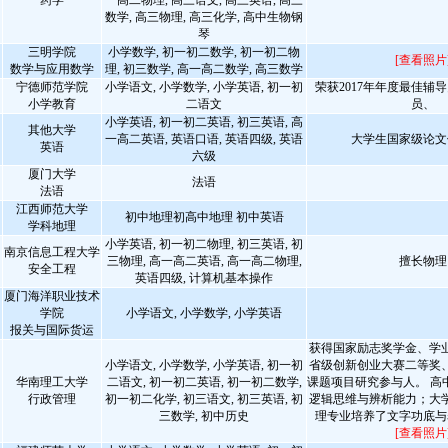
药学
一高二物理, 高三语文, 高三英语, 高三
数学, 高三物理, 高三化学, 高中生物钢
琴
三明学院
小学数学, 初一初二数学, 初一初二物
[查看照片
数学与应用数学
理, 初三数学, 高一高二数学, 高三数学
宁德师范学院
小学语文, 小学数学, 小学英语, 初一初
荣获2017年年度最佳辅
小学教育
二语文
员、
小学英语, 初一初二英语, 初三英语, 高
其他大学
一高二英语, 英语口语, 英语四级, 英语
大学生国家级论文
英语
六级
厦门大学
法语
法语
江西师范大学
初中地理初高中地理 初中英语
学科地理
小学英语, 初一初二物理, 初三英语, 初
南京信息工程大学
三物理, 高一高二英语, 高一高二物理,
擅长物理
安全工程
英语四级, 计算机基本操作
厦门海洋职业技术
学院
小学语文, 小学数学, 小学英语
报关与国际货运
获得国家励志奖学金、学
小学语文, 小学数学, 小学英语, 初一初
省级创新创业大赛二等奖
华南理工大学
二语文, 初一初二英语, 初一初二数学,
课题项目研究参与人。 高
行政管理
初一初二化学, 初三语文, 初三英语, 初
逻辑思维与辨析能力；大
三数学, 初中历史
理专业培养了文字功底与
[查看照片