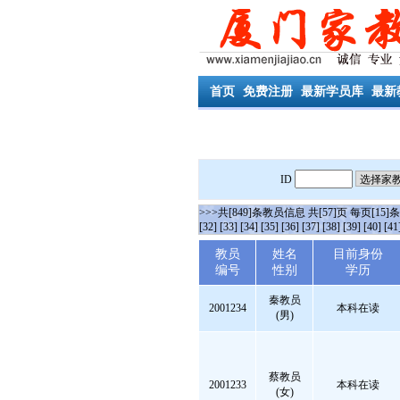
首页
免费注册
最新学员库
最新
ID
>>>共[849]条教员信息 共[57]页 每页[15]
[32]
[33]
[34]
[35]
[36]
[37]
[38]
[39]
[40]
[41
教员
姓名
目前身份
编号
性别
学历
秦教员
2001234
本科在读
(男)
蔡教员
2001233
本科在读
(女)