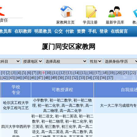
家教网主页
学员注册
最新学员库
教
教员库
在职教师
明星教员
公交
付款
资费
手机
登录
在线留言
厦门同安区家教网
条
[1]
[2]
[3]
[4]
[5]
[6]
[7]
[8]
9
[10]
[11]
[12]
[13]
[14]
[15]
[16]
[17]
[18]
[19]
[20]
[21]
[22]
]
[42]
[43]
[44]
[45]
[46]
[47]
[48]
[49]
[50]
[51]
[52]
[53]
[54]
[55]
[56]
[57]
学校
可教授课程
自我描
专业
小学数学, 初一初二数学, 初一初二物
哈尔滨工程大学
理, 初一初二化学, 高一高二数学, 高一
大一大二学习成绩均专
化学工程与工艺
高二物理, 高一高二化学
初一初二语文, 初一初二英语, 初一初二
数学, 初一初二物理, 初一初二化学, 初
四川大学华西药学
三英语, 初三数学, 初三化学, 高一高二
院
语文, 高一高二英语, 高一高二数学, 高