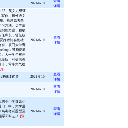
查看
2021-6-10
详情
137，英文六级证
、写作。擅长语文
用。熟悉高考题
习方法。 2.丰富
组织能力强，积极
均任班长，曾任校
查看
爱好者协会副社
2021-6-10
详情
合会、厦门大学青
oshop，可顺便教
奖。大一学年被评
交流经历，可提供咨
面设计，写字大气端
片]
查看
地理成绩优异
2021-6-10
详情
查看
2021-6-10
详情
金鸡亭小学群惠小
厦门一中，大学厦
查看
中高考考试题型及
2021-6-10
详情
起学习斗志！
[查