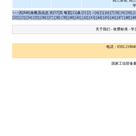
高三英语, 高三
学
>>>共[849]条教员信息 共[57]页 每页[15]条
[1]
[2]
3
[4]
[5]
[6]
[7]
[8]
[9]
[10]
[1
[32]
[33]
[34]
[35]
[36]
[37]
[38]
[39]
[40]
[41]
[42]
[43]
[44]
[45]
[46]
[47]
[48]
[49
关于我们
-
收费标准
-
学
电话：0592-2190400
国家工信部备