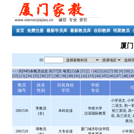
首页
免费注册
最新学员库
最新教员库
在职教师
明星教员
厦门
ID
>>>共[849]条教员信息 共[57]页 每页[15]条
[1]
[2]
3
[4]
[5]
[6]
[7]
[8]
[9]
[10]
[1
[32]
[33]
[34]
[35]
[36]
[37]
[38]
[39]
[40]
[41]
[42]
[43]
[44]
[45]
[46]
[47]
[48]
[49
教员
姓名
目前身份
学校
编号
性别
学历
专业
小学语文, 小学
二语文, 初一
李教员
华侨大学
2001530
本科在读
初三英语, 高
(女)
汉语国际教育
语, 高三语文,
政治
谭教员
厦门城市职业学院
2001529
大专在读
小学英