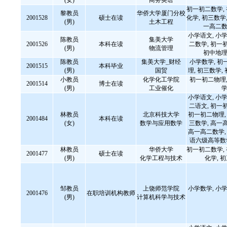
(女)
商务英语
初一初二数学,
黎教员
华侨大学厦门分校
2001528
硕士在读
化学, 初三数学,
(男)
土木工程
一高二数
小学语文, 小学
陈教员
集美大学
2001526
本科在读
二数学, 初一
(男)
物流管理
初中地理
陈教员
集美大学_财经
小学数学, 初
2001515
本科毕业
(男)
国贸
理, 初三数学,
小教员
化学化工学院
初一初二物理,
2001514
博士在读
(男)
工业催化
学
小学语文, 小学
二语文, 初一
林教员
北京科技大学
初一初二物理, 
2001484
本科在读
(女)
数学与应用数学
三数学, 高一
高一高二数学, 
语六级高等数
林教员
华侨大学
初一初二数学,
2001477
硕士在读
(男)
化学工程与技术
化学, 
邹教员
上饶师范学院
小学数学, 小学
2001476
在职培训机构教师
(男)
计算机科学与技术