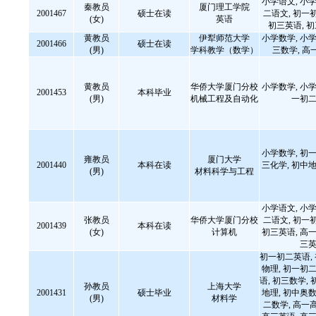
小学语文, 小学
秦教员
厦门理工学院
2001467
硕士在读
二语文, 初一
(女)
英语
初三英语, 
黄教员
伊犁师范大学
小学数学, 小学
2001466
硕士在读
(男)
学科教学（数学）
三数学, 高
黄教员
华侨大学厦门分校
小学数学, 小学
2001453
本科毕业
(男)
机械工程及自动化
一初二
小学数学, 初一
雍教员
厦门大学
2001440
本科在读
三化学, 初中地
(男)
材料科学与工程
小学语文, 小学
张教员
华侨大学厦门分校
二语文, 初一
2001439
本科在读
(女)
计算机
初三英语, 高一
三英
初一初二英语,
物理, 初一初二
语, 初三数学, 
孙教员
上海大学
2001431
硕士毕业
地理, 初中奥数
(男)
材料学
二数学, 高一