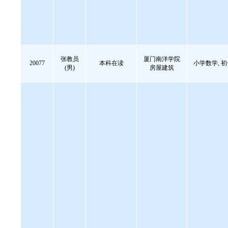
张教员
厦门南洋学院
20077
本科在读
小学数学, 
(男)
房屋建筑