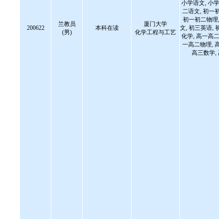
小学语文, 小学
二语文, 初一
初一初二物理,
兰教员
厦门大学
200622
本科在读
文, 初三英语, 
(男)
化学工程与工艺
化学, 高一高二
一高二物理, 
高三数学,