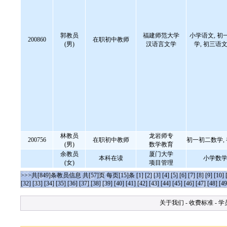
郭教员
福建师范大学
小学语文, 初
200860
在职初中教师
(男)
汉语言文学
学, 初三语文
林教员
龙岩师专
200756
在职初中教师
初一初二数学,
(男)
数学教育
余教员
厦门大学
本科在读
小学数学
(女)
项目管理
>>>共[849]条教员信息 共[57]页 每页[15]条
[1]
[2]
[3]
[4]
[5]
[6]
[7]
[8]
[9]
[10]
[32]
[33]
[34]
[35]
[36]
[37]
[38]
[39]
[40]
[41]
[42]
[43]
[44]
[45]
[46]
[47]
[48]
[49
关于我们
-
收费标准
-
学