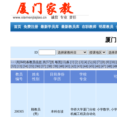
首页
免费注册
最新学员库
最新教员库
在职教师
明星教员
厦门
ID
>>>共[849]条教员信息 共[57]页 每页[15]条
[1]
[2]
[3]
[4]
[5]
[6]
[7]
[8]
[9]
[10]
[32]
[33]
[34]
[35]
[36]
[37]
[38]
[39]
[40]
[41]
[42]
[43]
[44]
[45]
[46]
[47]
[48]
[49
教员
姓名
目前身份
学校
编号
性别
学历
专业
顾教员
华侨大学厦门分校
小学数学, 小学
200305
本科在读
(男)
机械工程及自动化