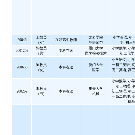
王教员
龙岩学院
小学英语, 初
20046
在职高中教师
(女)
英语师范
学, 初三
陈教员
厦门大学
小学数学, 小学
2001202
本科在读
(男)
医学检验技术
一初二化学,
小学语文, 小学
陈教员
厦门大学
一初二英语, 初
200633
本科在读
(女)
医学
高二英语, 高三
小学数学, 小学
一初二物理, 
李教员
集美大学
200269
本科在读
初三物理, 初三
(男)
机械
一高二物理, 高
机基