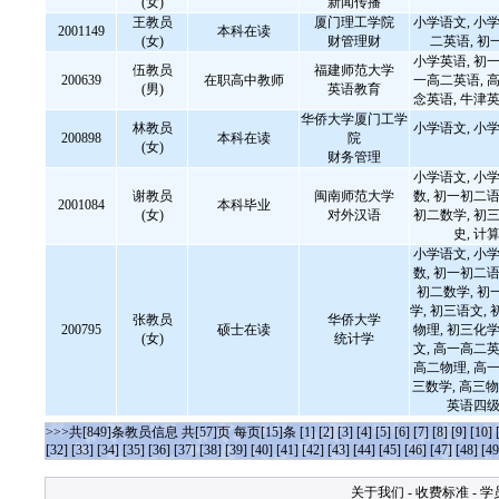
(女)
新闻传播
王教员
厦门理工学院
小学语文, 小学
2001149
本科在读
(女)
财管理财
二英语, 初
小学英语, 初一
伍教员
福建师范大学
200639
在职高中教师
一高二英语, 高
(男)
英语教育
念英语, 牛津英
华侨大学厦门工学
林教员
小学语文, 小学
200898
本科在读
院
(女)
财务管理
小学语文, 小学
谢教员
闽南师范大学
数, 初一初二语
2001084
本科毕业
(女)
对外汉语
初二数学, 初三
史, 
小学语文, 小学
数, 初一初二语
初二数学, 初
学, 初三语文, 
张教员
华侨大学
200795
硕士在读
物理, 初三化学
(女)
统计学
文, 高一高二英
高二物理, 高一
三数学, 高三物
英语四级
>>>共[849]条教员信息 共[57]页 每页[15]条
[1]
[2]
[3]
[4]
[5]
[6]
[7]
[8]
[9]
[10]
[32]
[33]
[34]
[35]
[36]
[37]
[38]
[39]
[40]
[41]
[42]
[43]
[44]
[45]
[46]
[47]
[48]
[49
关于我们
-
收费标准
-
学