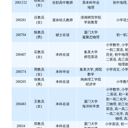
祖教员
2001152
在职高中教师
系本科毕业
初中地理
(女)
地理
吕教员
漳洲师范学院
200281
退休幼儿教师
小学语
(女)
学前教育
陈教员
厦门大学
200794
硕士在读
初一初
(男)
凝聚态物理
小学数学, 小学
一初二英语, 初
石教员
集美大学
200407
本科在读
历史, 初中地理
(女)
师范英语
二英语, 高三语
地理政
周教员
集美大学_师院
小学语文, 小学
200574
本科毕业
(女)
数学
张教员
闽南理工学院
200205
本科在读
小学数
(男)
经济学
小学数学, 小学
二英语, 初一
初一初二化学, 
王教员
厦门大学
200483
本科在读
三物理, 初三化
(女)
海洋科学类
英语, 高一高二
一高二化学, 高
物理, 
郑教员
厦门大学
小学英语, 初
20034
本科在读