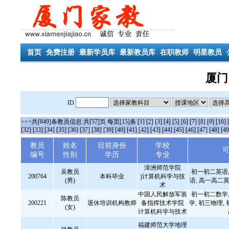
首页
免费注册
最新学员库
最新教员库
在职教师
明星教员
厦门
ID
>>>共[849]条教员信息 共[57]页 每页[15]条
[1]
[2]
[3]
[4]
[5]
[6]
[7]
[8]
[9]
[10]
[32]
[33]
[34]
[35]
[36]
[37]
[38]
[39]
[40]
[41]
[42]
[43]
[44]
[45]
[46]
[47]
[48]
[49
教员
姓名
目前身份
学校
编号
性别
学历
专业
漳洲师范学院
吴教员
初一初二英语,
200764
本科毕业
j计算机科学与技
(男)
语, 高一高二英
术
中国人民解放军装
初一初二数学,
陈教员
200221
退休培训机构教师
备指挥技术学院
学, 初三物理,
(女)
计算机科学与技术
福建师范大学地理